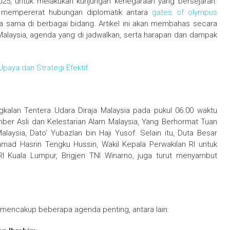
2025, untuk melakukan kunjungan kenegaraan yang bersejarah.
at mempererat hubungan diplomatik antara
gates of olympus
a sama di berbagai bidang. Artikel ini akan membahas secara
laysia, agenda yang di jadwalkan, serta harapan dan dampak
Upaya dan Strategi Efektif
alan Tentera Udara Diraja Malaysia pada pukul 06.00 waktu
ber Asli dan Kelestarian Alam Malaysia, Yang Berhormat Tuan
laysia, Dato’ Yubazlan bin Haji Yusof. Selain itu, Duta Besar
amad Hasrin Tengku Hussin, Wakil Kepala Perwakilan RI untuk
I Kuala Lumpur, Brigjen TNI Winarno, juga turut menyambut
mencakup beberapa agenda penting, antara lain: