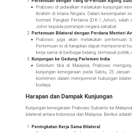
Pertemuan dengan Yang di-Pertuan Agong Sult
Prabowo di jadwalkan melakukan kunjungan ke
Ibrahim di Istana Negara. Dalam kesempatan i
hormati Pangkat Pertama (D.K I Johor), salah 
Johor kepada pemimpin negara sahabat.
Pertemuan Bilateral dengan Perdana Menteri A
Prabowo juga akan melakukan pertemuan bil
Pertemuan ini di harapkan dapat mempererat h
kerja sama di berbagai bidang, termasuk politik,
Kunjungan ke Gedung Parlemen India
:
Sebelum tiba di Malaysia, Prabowo mengunjun
kunjungan kenegaraan pada Sabtu, 25 Januari
komitmen dalam mempererat hubungan bilateral 
budaya.
Harapan dan Dampak Kunjungan
Kunjungan kenegaraan Prabowo Subianto ke Malaysia
bilateral antara Indonesia dan Malaysia. Berikut adal
Peningkatan Kerja Sama Bilateral
: