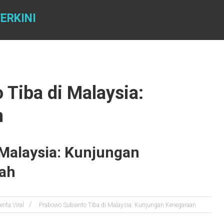
ERKINI
 Tiba di Malaysia:
n
 Malaysia: Kunjungan
rah
erita Viral
Prabowo Subianto Tiba di Malaysia: Kunjungan Kenegaraan