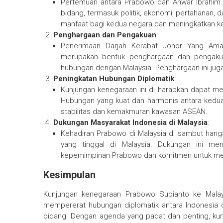
Pertemuan antara Prabowo dan Anwar Ibrahim 
bidang, termasuk politik, ekonomi, pertahanan, 
manfaat bagi kedua negara dan meningkatkan k
Penghargaan dan Pengakuan
:
Penerimaan Darjah Kerabat Johor Yang Ama
merupakan bentuk penghargaan dan pengakua
hubungan dengan Malaysia. Penghargaan ini jug
Peningkatan Hubungan Diplomatik
:
Kunjungan kenegaraan ini di harapkan dapat me
Hubungan yang kuat dan harmonis antara kedua 
stabilitas dan kemakmuran kawasan ASEAN.
Dukungan Masyarakat Indonesia di Malaysia
:
Kehadiran Prabowo di Malaysia di sambut hang
yang tinggal di Malaysia. Dukungan ini me
kepemimpinan Prabowo dan komitmen untuk memp
Kesimpulan
Kunjungan kenegaraan Prabowo Subianto ke Mala
mempererat hubungan diplomatik antara Indonesia 
bidang. Dengan agenda yang padat dan penting, kun