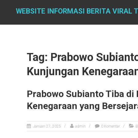
Skip
to
WEBSITE INFORMASI BERITA VIRAL T
content
Tag: Prabowo Subianto
Kunjungan Kenegaraa
Prabowo Subianto Tiba di
Kenegaraan yang Berseja
Januari 27, 2025
admin
0 Komentar
B