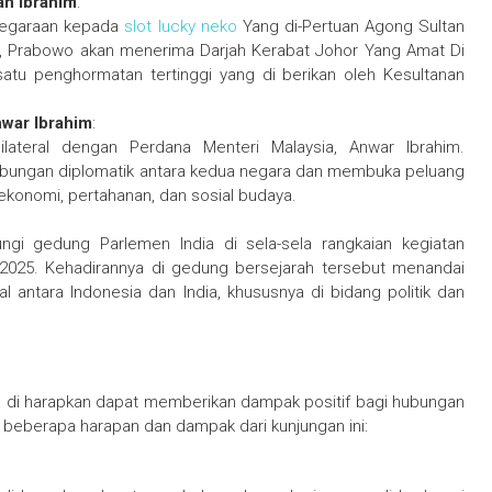
an Ibrahim
:
negaraan kepada
slot lucky neko
Yang di-Pertuan Agong Sultan
ni, Prabowo akan menerima Darjah Kerabat Johor Yang Amat Di
satu penghormatan tertinggi yang di berikan oleh Kesultanan
nwar Ibrahim
:
ateral dengan Perdana Menteri Malaysia, Anwar Ibrahim.
ubungan diplomatik antara kedua negara dan membuka peluang
 ekonomi, pertahanan, dan sosial budaya.
gi gedung Parlemen India di sela-sela rangkaian kegiatan
 2025. Kehadirannya di gedung bersejarah tersebut menandai
antara Indonesia dan India, khususnya di bidang politik dan
 di harapkan dapat memberikan dampak positif bagi hubungan
ah beberapa harapan dan dampak dari kunjungan ini: