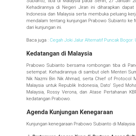
Subianto, tiba di Malaysia pada Senin, 27 Januari 
Kehadirannya di Negeri Jiran ini diharapkan dap
Indonesia dan Malaysia serta membuka peluang kerj
mendalam tentang kunjungan Prabowo Subianto ke Ma
dari kunjungan ini.
Baca juga :
Cegah Joki Jalur Alternatif Puncak Bogor: 
Kedatangan di Malaysia
Prabowo Subianto bersama rombongan tiba di Pangk
setempat. Kehadirannya di sambut oleh Menteri Sum
Nik Nazmi Bin Nik Ahmad, serta Chief of Protocol Ma
Malaysia untuk Republik Indonesia, Dato’ Syed Moh
Malaysia, Rossy Verona, dan Atase Pertahanan KBR
kedatangan Prabowo.
Agenda Kunjungan Kenegaraan
Kunjungan kenegaraan Prabowo Subianto di Malaysia 