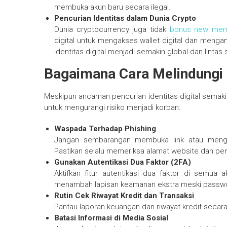
membuka akun baru secara ilegal.
Pencurian Identitas dalam Dunia Crypto
Dunia cryptocurrency juga tidak
bonus new mem
digital untuk mengakses wallet digital dan mengam
identitas digital menjadi semakin global dan lintas 
Bagaimana Cara Melindungi 
Meskipun ancaman pencurian identitas digital semaki
untuk mengurangi risiko menjadi korban:
Waspada Terhadap Phishing
Jangan sembarangan membuka link atau mengu
Pastikan selalu memeriksa alamat website dan peng
Gunakan Autentikasi Dua Faktor (2FA)
Aktifkan fitur autentikasi dua faktor di semua 
menambah lapisan keamanan ekstra meski passwo
Rutin Cek Riwayat Kredit dan Transaksi
Pantau laporan keuangan dan riwayat kredit secara
Batasi Informasi di Media Sosial