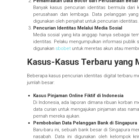
Pemanfaatan Data Bocor dari Perusahaan Besar
Banyak kasus pencurian identitas bermula dari
perusahaan dan lembaga. Data pelanggan yang b
digunakan oleh penjahat untuk pencurian identitas.
Pencurian Identitas Melalui Media Sosial
Media sosial yang kita anggap hanya sebagai t
identitas. Pelaku mengumpulkan informasi publik s
digunakan
sbobet
untuk meretas akun atau membu
Kasus-Kasus Terbaru yang 
Beberapa kasus pencurian identitas digital terbaru 
jumlah besar:
Kasus Pinjaman Online Fiktif di Indonesia
Di Indonesia, ada laporan dimana ribuan korban 
data curian untuk mengajukan pinjaman atas nam
pernah mereka ajukan.
Pembobolan Data Pelanggan Bank di Singapura
Baru-baru ini, sebuah bank besar di Singapura m
nasabah. Data ini digunakan oleh kelompok kri