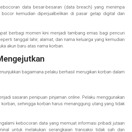
 kebocoran data besar-besaran (data breach) yang menimpa
ocor kemudian diperjualbelikan di pasar gelap digital dan
empat berbagi momen kini menjadi tambang emas bagi pencuri
eperti tanggal lahir, alamat, dan nama keluarga yang kemudian
ka akun baru atas nama korban.
Mengejutkan
menunjukkan bagaimana pelaku berhasil merugikan korban dalam
menjadi sasaran penipuan pinjaman online. Pelaku menggunakan
a korban, sehingga korban harus menanggung utang yang tidak
engalami kebocoran data yang memuat informasi pribadi jutaan
minal untuk melakukan serangkaian transaksi tidak sah dan