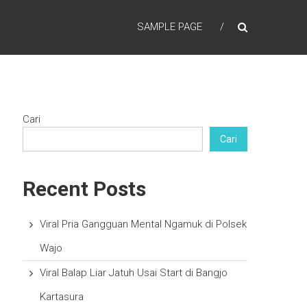
SAMPLE PAGE
Cari
Cari
Recent Posts
Viral Pria Gangguan Mental Ngamuk di Polsek
Wajo
Viral Balap Liar Jatuh Usai Start di Bangjo
Kartasura