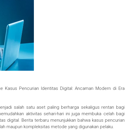
e Kasus Pencurian Identitas Digital: Ancaman Modern di Era
menjadi salah satu aset paling berharga sekaligus rentan bagi
memudahkan aktivitas sehari-hari ini juga membuka celah bagi
tas digital. Berita terbaru menunjukkan bahwa kasus pencurian
jumlah maupun kompleksitas metode yang digunakan pelaku.