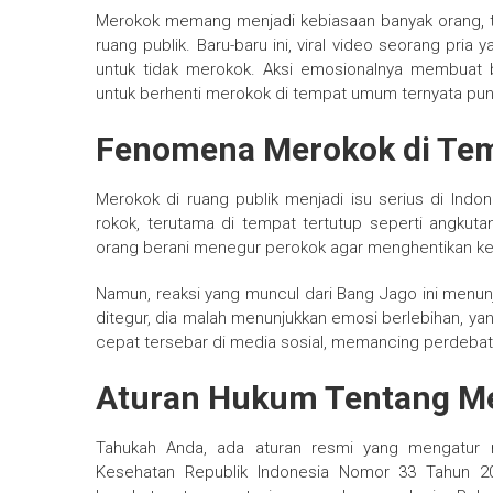
Merokok memang menjadi kebiasaan banyak orang, t
ruang publik. Baru-baru ini, viral video seorang pri
untuk tidak merokok. Aksi emosionalnya membuat b
untuk berhenti merokok di tempat umum ternyata puny
Fenomena Merokok di T
Merokok di ruang publik menjadi isu serius di Ind
rokok, terutama di tempat tertutup seperti angkuta
orang berani menegur perokok agar menghentikan keb
Namun, reaksi yang muncul dari Bang Jago ini menu
ditegur, dia malah menunjukkan emosi berlebihan, ya
cepat tersebar di media sosial, memancing perdebat
Aturan Hukum Tentang M
Tahukah Anda, ada aturan resmi yang mengatur 
Kesehatan Republik Indonesia Nomor 33 Tahun 2020