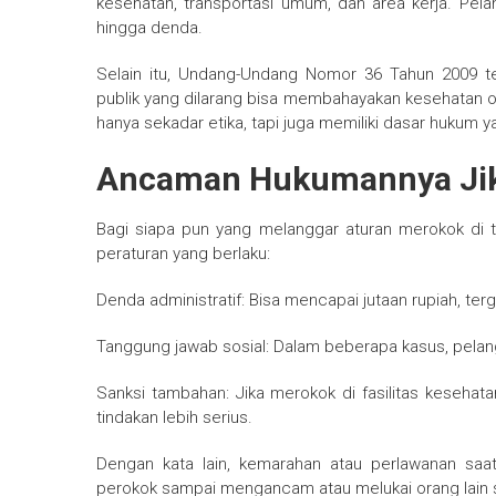
kesehatan, transportasi umum, dan area kerja. Pelan
hingga denda.
Selain itu, Undang-Undang Nomor 36 Tahun 2009 
publik yang dilarang bisa membahayakan kesehatan or
hanya sekadar etika, tapi juga memiliki dasar hukum ya
Ancaman Hukumannya Jik
Bagi siapa pun yang melanggar aturan merokok d
peraturan yang berlaku:
Denda administratif: Bisa mencapai jutaan rupiah, ter
Tanggung jawab sosial: Dalam beberapa kasus, pelang
Sanksi tambahan: Jika merokok di fasilitas kesehat
tindakan lebih serius.
Dengan kata lain, kemarahan atau perlawanan saa
perokok sampai mengancam atau melukai orang lain sa