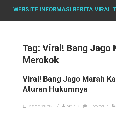
Skip
to
WEBSITE INFORMASI BERITA VIRAL T
content
Tag: Viral! Bang Jago
Merokok
Viral! Bang Jago Marah K
Aturan Hukumnya
Desember 30, 2025
admin
0 Komentar