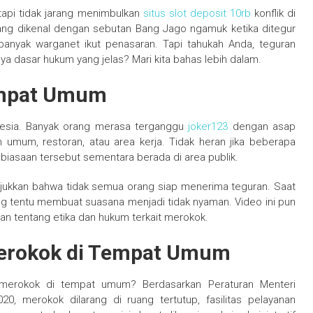
api tidak jarang menimbulkan
situs slot deposit 10rb
konflik di
a yang dikenal dengan sebutan Bang Jago ngamuk ketika ditegur
anyak warganet ikut penasaran. Tapi tahukah Anda, teguran
a dasar hukum yang jelas? Mari kita bahas lebih dalam.
empat Umum
onesia. Banyak orang merasa terganggu
joker123
dengan asap
n umum, restoran, atau area kerja. Tidak heran jika beberapa
iasaan tersebut sementara berada di area publik.
njukkan bahwa tidak semua orang siap menerima teguran. Saat
ng tentu membuat suasana menjadi tidak nyaman. Video ini pun
an tentang etika dan hukum terkait merokok.
erokok di Tempat Umum
merokok di tempat umum? Berdasarkan Peraturan Menteri
, merokok dilarang di ruang tertutup, fasilitas pelayanan