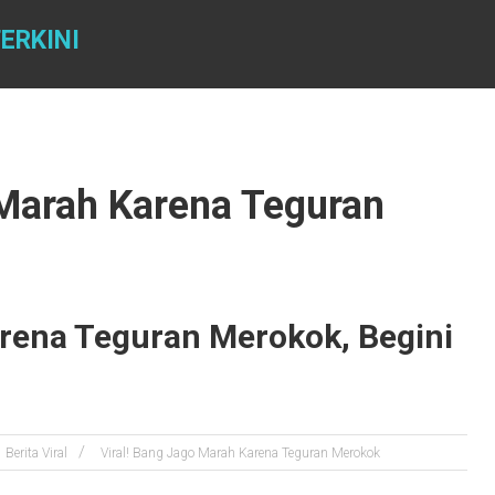
ERKINI
 Marah Karena Teguran
arena Teguran Merokok, Begini
Berita Viral
Viral! Bang Jago Marah Karena Teguran Merokok