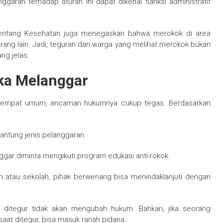
ggaran terhadap aturan ini dapat dikenai sanksi administratif
tentang Kesehatan juga menegaskan bahwa merokok di area
ang lain. Jadi, teguran dari warga yang melihat merokok bukan
ng jelas.
a Melanggar
i tempat umum, ancaman hukumnya cukup tegas. Berdasarkan
gantung jenis pelanggaran.
gar diminta mengikuti program edukasi anti-rokok.
an atau sekolah, pihak berwenang bisa menindaklanjuti dengan
t ditegur tidak akan mengubah hukum. Bahkan, jika seorang
at ditegur, bisa masuk ranah pidana.