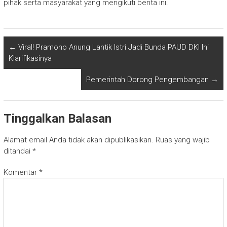
pihak serta masyarakat yang mengikuti berita ini.
←
Viral! Pramono Anung Lantik Istri Jadi Bunda PAUD DKI Ini
Klarifikasinya
Pemerintah Dorong Pengembangan
→
Tinggalkan Balasan
Alamat email Anda tidak akan dipublikasikan.
Ruas yang wajib
ditandai
*
Komentar
*