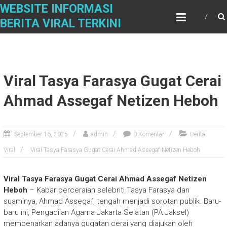
S
WEBSITE INFORMASI
k
BERITA VIRAL TERKINI
i
p
t
o
c
Viral Tasya Farasya Gugat Cerai
o
n
Ahmad Assegaf Netizen Heboh
t
e
n
September 16, 2025
admin
0 Komentar
Berita
t
Viral
Viral Tasya Farasya Gugat Cerai Ahmad Assegaf Netizen Heboh
Viral Tasya Farasya Gugat Cerai Ahmad Assegaf Netizen
Heboh
– Kabar perceraian selebriti Tasya Farasya dan
suaminya, Ahmad Assegaf, tengah menjadi sorotan publik. Baru-
baru ini, Pengadilan Agama Jakarta Selatan (PA Jaksel)
membenarkan adanya gugatan cerai yang diajukan oleh